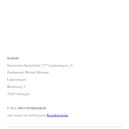
Kontakt
Narrenzunft Strohglonki 1777 Leipferdingen e.V
Zunftmeister Michael Mohaupt
Leipferdingen
Buchenweg 3
78187 Geisingen
E-Mail:
info@strohglonki.de
oder nutzen sie einfach unser
Kontaktfomular